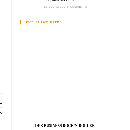
Engpass wirklich?
22. JULI 2026
/
0 COMMENTS
Wer ist Tom Kern?
s?
DER BUSINESS ROCK'N'ROLLER