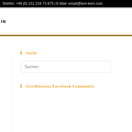
Telefon: +49 (0) 151 234 73 875 | E-Mail: email@tom-kern.com
IN
Suche
Geschlossene Facebook-Community